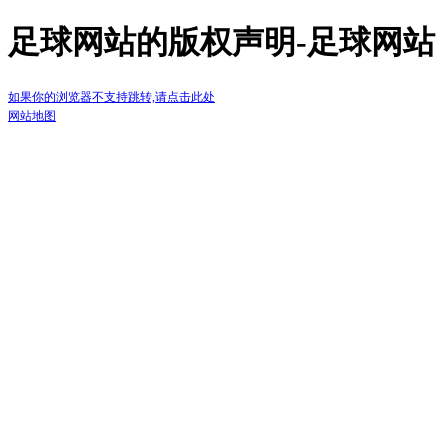
足球网站的版权声明-足球网站
如果你的浏览器不支持跳转,请点击此处
网站地图