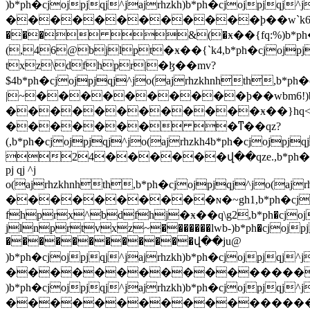
)b*ph�cjojpjqj^jajrhzkh)b*ph�cjojpjqj^j
������������ϸ��w`k6,b*ph�cjojpjq
��� &(�ӿ��{fq:%)b*ph�cjojpjq
(,46@bjlpt�ӿ��{`k4,b*ph�cjojpjqj^
txz\dfhpr|�ɮ��mv?
$4b*ph�cjojpjqj^jo(ajrhzkhnhth,b*ph�c
|~����������ϸ��wbm6!)b*ph�cjojpjq
������������ӿ��}hq<')b*ph�cjojpjq
������� �ͳ��qz?
(,b*ph�cjojpjqj^jo(ajrhzkh4b*ph�cjojpj
24������վ��qze.,b*ph�cjojpjq
pj qj ^j
o(ajrhzkhnhth,b*ph�cjojpjqj^jo(ajrhz
����������ɴ�~gh1,b*ph�cjojp
fhprx^bdfhj�ӿ��q\g2,b*ph�cjojpjqj
jlnprtvxz~�������lwb-)b*ph�cjojpjqj
������������վ��ju@
)b*ph�cjojpjqj^jajrhzkh)b*ph�cjojpjqj^j
����������������
)b*ph�cjojpjqj^jajrhzkh)b*ph�cjojpjqj^j
�����������������lwb-)b*ph�cjojpj