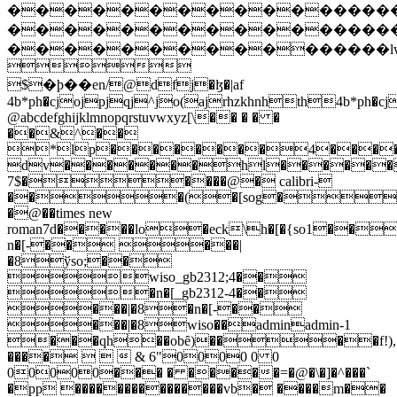
�����������������lw<')b*ph�cjojpj
�����������������lwb-)b*ph�cjojpj
����������������lwb-)b*ph�cjojpj

$�ϸ��en/
@dfj�ɮ�|af
4b*ph�cjojpjqj^jo(ajrhzkhnhth4b*ph�c