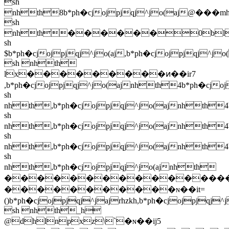
sh nhth_h
@dhlnpxz\`�ɴ��ij5