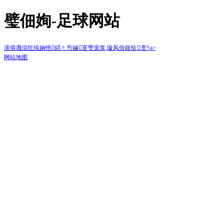
璧佃姰-足球网站
濡傛灉浣犵殑娴忚鍣ㄤ笉鏀寔璺宠浆,璇风偣鍑绘澶?/a>
网站地图