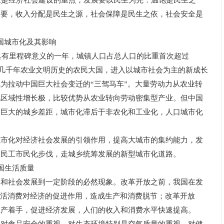
是经济社会建设的重点，发展要以民生为先：温饱是民生之
之要，收入分配是民生之源，社会保障是民生之依，社会安全是
中国城市化及其影响
具有里程碑意义的一年，城镇人口占总人口的比重首次超过
具有几千年农业文明历史的农民大国，进入以城市社会为主的新成长
为拉动中国巨大社会变迁的“三驾马车”。大量劳动力从农业转
现区域性增长极，比较优势从农业转向劳动密集型产业。但中国
如巨大的城乡差距，城市化滞后于非农化和工业化，人口城市化
。
化对经济社会发展的引领作用，提高大城市的集约能力，发
农民工市民化步伐，走城乡统筹发展的新型城市化道路。
中国生活质量
社会发展到一定阶段的必然现象。改革开放之前，我国在发
生活消费对经济的促进作用，造成生产和消费脱节；改革开放
生产着手，促进经济发展，人们的收入和消费水平快速提高。