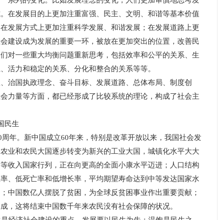
了一系列的变化。比如发展理念的变化，人们更加审慎地思考发
式。在发展目的上更加注重富强、民主、文明、和谐等基本价值
；在发展方式上更加注重科学发展、和谐发展；在发展道路上更
社会建设成为发展的重要一环，被放在更加突出的位置，改善民
人们对一些重大均衡问题重新思考，包括效率和公平的关系、生
系、活力和稳定的关系、分化和整合的关系等等。
治国执政理念、奋斗目标、发展道路、总体布局、制度创
社会力量等方面，都已经形成了比较系统的理论，构成了社会主
中国民生
0周年。新中国成立60年来，特别是改革开放以来，我国社会发
的农业和农民大国逐步转变为新兴的工业大国，城镇化水平大大
中等收入国家行列，正在向更高的全面小康水平迈进；人口结构
生率、低死亡率和低增长率，平均期望寿命达到中等发达国家水
国；中国数亿人摆脱了贫困，为全球反贫困事业作出重要贡献；
形成，这将结束中国数千年来农民没有社会保障的状况。