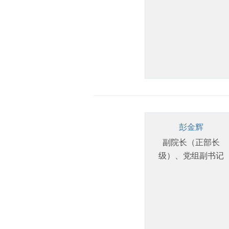
彭金辉
副院长（正部长
级）、党组副书记