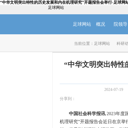
“中华文明突出特性的历史发展和内在机理研究”开题报告会举行-足球网
足球网站
足球网站
概况
院领导
当前位置：
足球网站
科研
“中华文明突出特性
2024-07-19
分享到：
中国社会科学报讯
2023年
机理研究”开题报告会近日在京举