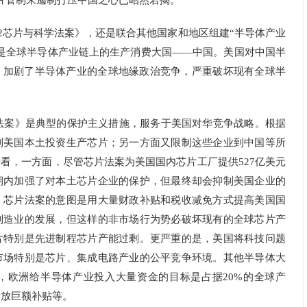
片管制来遏制打压中国之心已昭然若揭。
芯片与科学法案》，还是联合其他国家和地区组建“半导体产业
都是全球半导体产业链上的生产消费大国——中国。美国对中国半
，加剧了半导体产业的全球地缘政治竞争，严重破坏现有全球半
法案》是典型的保护主义措施，服务于美国对华竞争战略。根据
到美国本土投资生产芯片；另一方面又限制这些企业到中国等所
来看，一方面，尽管芯片法案为美国国内芯片工厂提供527亿美元
期内加强了对本土芯片企业的保护，但最终却会抑制美国企业的
，芯片法案的意图是用大量财政补贴和税收减免方式提高美国国
制造业的发展，但这样的非市场行为势必破坏现有的全球芯片产
片特别是先进制程芯片产能过剩。更严重的是，美国将科技问题
市场特别是芯片、集成电路产业的公平竞争环境。其他半导体大
，欧洲给半导体产业投入大量资金的目标是占据20%的全球产
发放巨额补贴等。