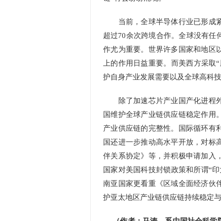
当前，全球半导体行业已形成紧
超过70余次跨境合作。全球没有任
作尤为重要。世界许多国家和地区
上的作用日益重要。而美西方采取“
护自身产业发展需要以及全球高科
除了加速芯片产业国产化进程外
国维护全球产业链供应链稳定作用
产业供应链的完整性。国际循环有
国还进一步推动高水平开放，对标
伴关系协定》等，并积极申请加入
国家对美国科技封锁政策和所谓“印
南亚国家更看重《区域全面经济伙
护亚太地区产业链供应链持续稳定