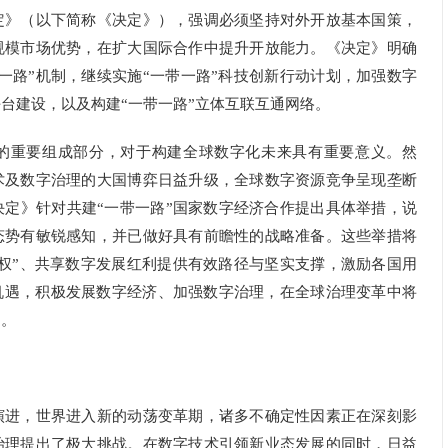
定》（以下简称《决定》），强调必须坚持对外开放基本国策，
规模市场优势，在扩大国际合作中提升开放能力。《决定》明确
一路”机制，继续实施“一带一路”科技创新行动计划，加强数字
台建设，以及构建“一带一路”立体互联互通网络。
的重要组成部分，对于构建全球数字化未来具有重要意义。然
术及数字治理的大国博弈日益升级，全球数字资源竞争呈现垄断
定》针对共建“一带一路”国家数字经济合作提出具体举措，说
态势有敏锐感知，并已做好具有前瞻性的战略准备。这些举措将
霸权”、共享数字发展红利提供有效路径与坚实支撑，激励各国用
机遇，积极发展数字经济、加强数字治理，在全球治理变革中将
中。
进，世界进入新的动荡变革期，诸多不确定性因素正在深刻影
治理提出了极大挑战。在数字技术引领新业态发展的同时，日益