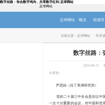
数字丝路：弥合数字鸿沟，共享数字红利-足球网站
足球网站
足球网站
概况
院领导
当前位置：
足球网站
学术
数字丝路：
2024-08-23
分享到：
芦思姮（拉丁美洲研究所）
党的二十届三中全会是在以中国
一次十分重要的会议，对中国和世