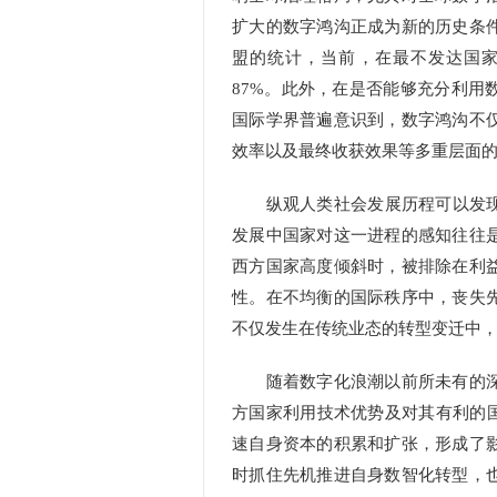
扩大的数字鸿沟正成为新的历史条
盟的统计，当前，在最不发达国家
87%。此外，在是否能够充分利用
国际学界普遍意识到，数字鸿沟不
效率以及最终收获效果等多重层面
纵观人类社会发展历程可以发现，
发展中国家对这一进程的感知往往
西方国家高度倾斜时，被排除在利
性。在不均衡的国际秩序中，丧失
不仅发生在传统业态的转型变迁中
随着数字化浪潮以前所未有的深
方国家利用技术优势及对其有利的国
速自身资本的积累和扩张，形成了
时抓住先机推进自身数智化转型，