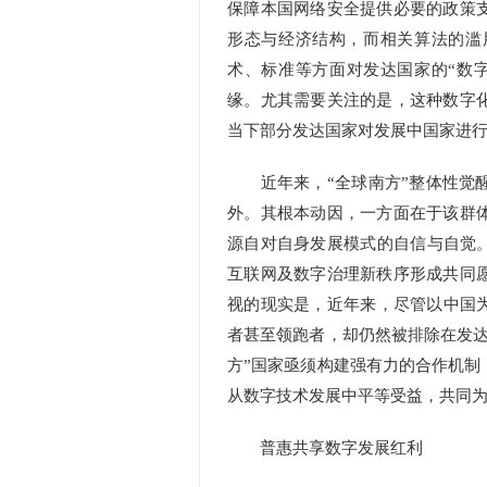
保障本国网络安全提供必要的政策
形态与经济结构，而相关算法的滥
术、标准等方面对发达国家的“数
缘。尤其需要关注的是，这种数字
当下部分发达国家对发展中国家进
近年来，“全球南方”整体性觉醒
外。其根本动因，一方面在于该群
源自对自身发展模式的自信与自觉。
互联网及数字治理新秩序形成共同
视的现实是，近年来，尽管以中国为
者甚至领跑者，却仍然被排除在发达
方”国家亟须构建强有力的合作机制
从数字技术发展中平等受益，共同
普惠共享数字发展红利