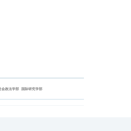
社会政法学部
国际研究学部