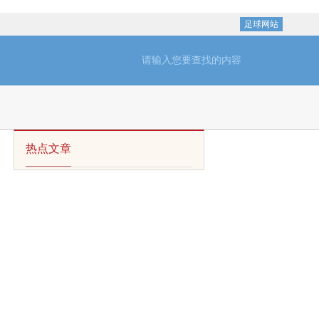
足球网站
热点文章