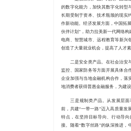
的数字化能力，加快其数字化转型与
长期受制于资本、技术瓶颈的现实
作新动能。经济发展方面，中国拓展
伙伴计划”，助力拉美新一代网络构
电商、智慧城市、远程教育等新兴领
创造了大量就业机会，提高了人才
二是安全类产品。在社会治安与
监控、国家防务等方面开展具体合
企业加强与当地金融机构合作，落
地消费者获得普惠金融服务，为建
三是规制类产品。从发展层面看
前，共建“一带一路”迈入高质量发
特点，在坚持目标导向、行动导向
接。随着“数字丝路”的纵深推进，