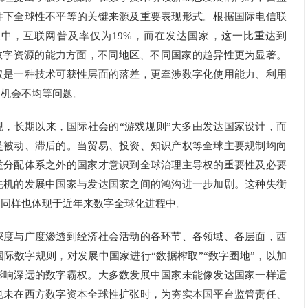
件下全球性不平等的关键来源及重要表现形式。根据国际电信联
中，互联网普及率仅为19%，而在发达国家，这一比重达到
数字资源的能力方面，不同地区、不同国家的趋异性更为显著。
仅是一种技术可获性层面的落差，更牵涉数字化使用能力、利用
的机会不均等问题。
长期以来，国际社会的“游戏规则”大多由发达国家设计，而
是被动、滞后的。当贸易、投资、知识产权等全球主要规制均向
益分配体系之外的国家才意识到全球治理主导权的重要性及必要
先机的发展中国家与发达国家之间的鸿沟进一步加剧。这种失衡
，同样也体现于近年来数字全球化进程中。
度与广度渗透到经济社会活动的各环节、各领域、各层面，西
际数字规则，对发展中国家进行“数据榨取”“数字圈地”，以加
影响深远的数字霸权。大多数发展中国家未能像发达国家一样适
也未在西方数字资本全球性扩张时，为夯实本国平台监管责任、