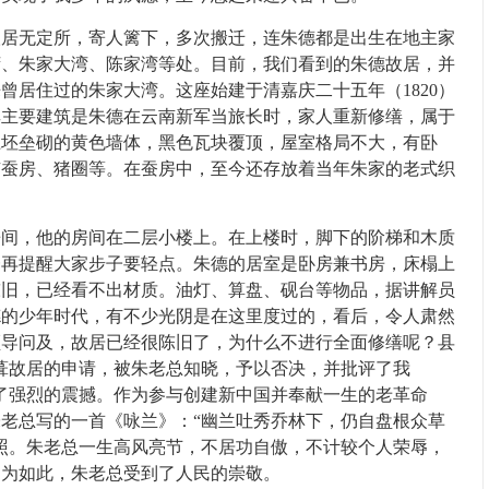
无定所，寄人篱下，多次搬迁，连朱德都是出生在地主家
湾、朱家大湾、陈家湾等处。目前，我们看到的朱德故居，并
曾居住过的朱家大湾。这座始建于清嘉庆二十五年（1820）
其主要建筑是朱德在云南新军当旅长时，家人重新修缮，属于
土坯垒砌的黄色墙体，黑色瓦块覆顶，屋室格局不大，有卧
有蚕房、猪圈等。在蚕房中，至今还存放着当年朱家的老式织
，他的房间在二层小楼上。在上楼时，脚下的阶梯和木质
一再提醒大家步子要轻点。朱德的居室是卧房兼书房，床榻上
陈旧，已经看不出材质。油灯、算盘、砚台等物品，据讲解员
德的少年时代，有不少光阴是在这里度过的，看后，令人肃然
领导问及，故居已经很陈旧了，为什么不进行全面修缮呢？县
葺故居的申请，被朱老总知晓，予以否决，并批评了我
了强烈的震撼。作为参与创建新中国并奉献一生的老革命
老总写的一首《咏兰》：“幽兰吐秀乔林下，仍自盘根众草
照。朱老总一生高风亮节，不居功自傲，不计较个人荣辱，
因为如此，朱老总受到了人民的崇敬。