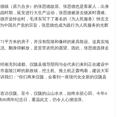
镇（原六合乡）的张思德故居。张思德也是客家人，出身
抗战时期，延安进行大生产运动，张思德被派去烧炭时遇难。
思德开追悼会时，毛泽东写下了著名的《为人民服务》悼念文
成为中国共产党的宗旨，张思德也成为践行为人民服务的光辉
1平方米的房子，并没有院墙和像样的家具陈设。这真实地
状况。翻身得解放，是贫苦农民的愿望。因此，张思德选择走
南充到成都。仪陇县领导陪同与会代表们来到正在建设中
充市嘉陵江畔的新政镇，挖土机、推土机正轰鸣着，建设大军
诉我们：“你们再来仪陇，会看到一座现代化全新的仪陇县
造访仪陇。至今，仪陇的山山水水，始终永驻心田。今年4
表80周年纪念日，重温此文，仍令人心潮澎湃。