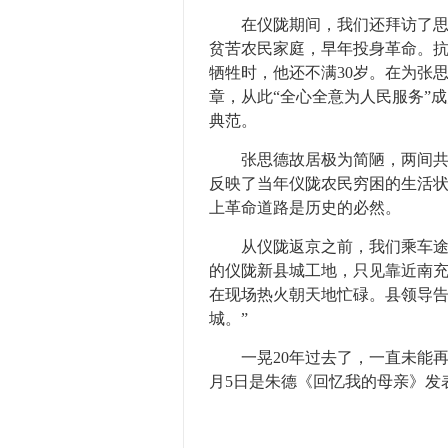
在仪陇期间，我们还拜访了思德
贫苦农民家庭，早年投身革命。
牺牲时，他还不满30岁。在为张
章，从此“全心全意为人民服务”
典范。
张思德故居极为简陋，两间共7
反映了当年仪陇农民穷困的生活
上革命道路是历史的必然。
从仪陇返京之前，我们乘车途经
的仪陇新县城工地，只见靠近南
在现场热火朝天地忙碌。县领导告
城。”
一晃20年过去了，一直未能再
月5日是朱德《回忆我的母亲》发