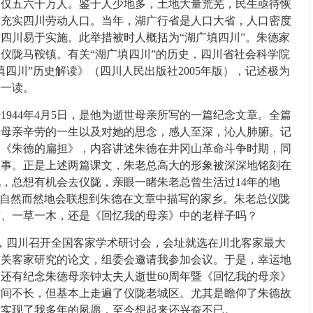
口仅五六十万人。鉴于人少地多，土地大量荒芜，民生亟待恢
民充实四川劳动人口。当年，湖广行省是人口大省，人口密度
四川易于实施。此举措被时人概括为“湖广填四川”。朱德家
仪陇马鞍镇。有关“湖广填四川”的历史，四川省社会科学院
四川”历史解读》（四川人民出版社2005年版），记述极为
来一读。
44年4月5日，是他为逝世母亲所写的一篇纪念文章。全篇
了母亲辛劳的一生以及对她的思念，感人至深，沁人肺腑。记
是《朱德的扁担》，内容讲述朱德在井冈山革命斗争时期，同
故事。正是上述两篇课文，朱老总高大的形象被深深地铭刻在
，总想有机会去仪陇，亲眼一睹朱老总曾生活过14年的地
，自然而然地会联想到朱德在文章中描写的家乡。朱老总仪陇
石、一草一木，还是《回忆我的母亲》中的老样子吗？
，四川召开全国客家学术研讨会，会址就选在川北客家最大
有关客家研究的论文，组委会邀请我参加会议。于是，幸运地
还有纪念朱德母亲钟太夫人逝世60周年暨《回忆我的母亲》
时间不长，但基本上走遍了仪陇老城区。尤其是瞻仰了朱德故
，实现了我多年的夙愿，至今想起来还兴奋不已。