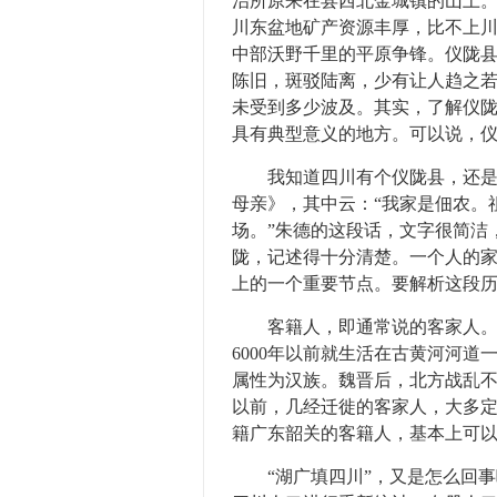
治所原来在县西北金城镇的山上。
川东盆地矿产资源丰厚，比不上
中部沃野千里的平原争锋。仪陇
陈旧，斑驳陆离，少有让人趋之
未受到多少波及。其实，了解仪
具有典型意义的地方。可以说，
我知道四川有个仪陇县，还是在
母亲》，其中云：“我家是佃农。
场。”朱德的这段话，文字很简洁
陇，记述得十分清楚。一个人的
上的一个重要节点。要解析这段历
客籍人，即通常说的客家人。客
6000年以前就生活在古黄河河
属性为汉族。魏晋后，北方战乱
以前，几经迁徙的客家人，大多
籍广东韶关的客籍人，基本上可
“湖广填四川”，又是怎么回事