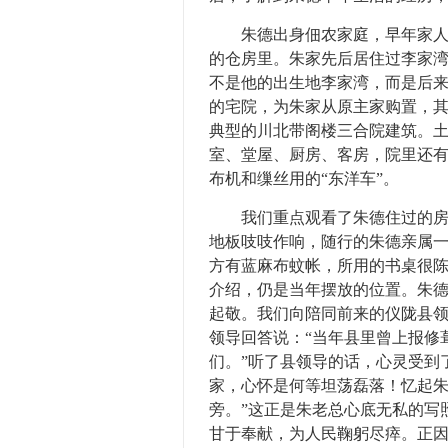
朱德出身佃农家庭，早年家人居
的仓房里。朱家先后居住过李家
不是他的出生地李家湾，而是后来
的宅院，为朱家从原主家购置，
典型的川北带阁楼三合院建筑。
室、堂屋、厨房、客房，院里还
布机和缫丝用的“东洋车”。
我们重点观看了朱德住过的房间
地板吱吱作响，随行的朱德亲属
方有蓝麻布蚊帐，所用的书桌很
介绍，仍是当年摆放的位置。朱
起敬。我们向陪同前来的仪陇县
领导回答说：“当年县里曾上报修
们。”听了县领导的话，心灵受到
家，心怀是何等坦荡磊落！忆起朱
旁。”这正是朱老总心底无私的写
甘于奉献，为人民鞠躬尽瘁。正