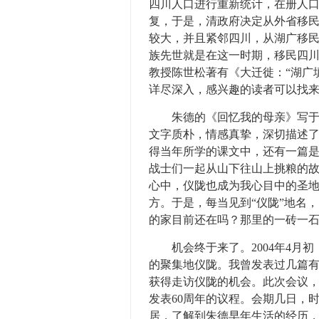
四川人口进行重新统计，在册人
复，于是，清政府决定从外省移
较大，并且紧邻四川，从湖广移民
族先世就是在这一时期，移民四川
教授陈世松著有《大迁徙：“湖广填
详尽深入，感兴趣的读者可以找
朱德的《回忆我的母亲》写于19
文字质朴，情感真挚，深切描述
得当年所学的课文中，还有一篇
战士们一起从山下往山上挑粮的
心中，仪陇也成为我心目中的圣地
方。于是，每当见到“仪陇”地名
的家目前还在吗？那里的一砖一
机会终于来了。2004年4月初
的聚集地仪陇。我曾发表过几篇
获得走访仪陇的机会。此次会议，
发表60周年的议程。会期几日，
居，了解到朱德早年生活的经历