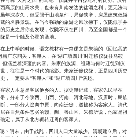
在号称“天府之国”的蜀地，仪陇并不占据地利的优势。没有
川西高原的山高水美，也未有川南发达的盐酒之利，更无法与
县虽年深岁久，但受限于山地条件，局促狭窄，房屋建筑低矮
若鹜的名胜景观。在当今强劲的旅游之风吹拂下，仪陇似乎并
陇的历史之后你会发现，仪陇不仅在四川，乃至全国都是一个
仪陇是一个触及心灵的圣地。
上中学的时候。语文教材有一篇课文是朱德的《回忆我的
祖籍广东韶关，客籍人，在‘湖广填四川’时迁移仪陇县马鞍
，但涵盖着深邃的内容。朱家的族源、祖籍与何时迁徙到仪
家世，往往是一个时代的缩影。朱家迁徙仪陇，正是四川历史
史，一定要从“客籍人”和“湖广填四川”谈起。
家人本意是客居他乡的人。据史籍记载，客家先民早在
道一带，分布于今陕西、山西、河南、河北等地。汉唐时，民族
不断，一部分人逃离中原，向南迁徙，遂被称为客家人。清代
定居在自然条件恶劣的赣、闽、粤山区。朱德所说，他家是祖
以确定，属于从北方辗转迁粤的客家人。
呢？明末，由于战乱，四川人口大量减少。清朝建立后，对