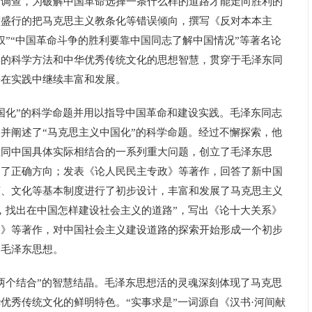
的调查，为破解中国革命选择一条什么样的道路才能走向胜利的
度盛行的把马克思主义教条化等错误倾向，撰写《反对本本主
权”“中国革命斗争的胜利要靠中国同志了解中国情况”等著名论
义的科学方法和中华优秀传统文化的思想智慧，贯穿于毛泽东同
并在实践中继续丰富和发展。
化”的科学命题并用以指导中国革命和建设实践。毛泽东同志
并阐述了“马克思主义中国化”的科学命题。经过不懈探索，他
理同中国具体实际相结合的一系列重大问题，创立了毛泽东思
明了正确方向；发表《论人民民主专政》等著作，回答了新中国
济、文化等基本制度进行了初步设计，丰富和发展了马克思主义
，找出在中国怎样建设社会主义的道路”，写出《论十大关系》
题》等著作，对中国社会主义建设道路的探索开始形成一个初步
了毛泽东思想。
个结合”的智慧结晶。毛泽东思想活的灵魂深刻体现了马克思
优秀传统文化的鲜明特色。“实事求是”一词源自《汉书·河间献