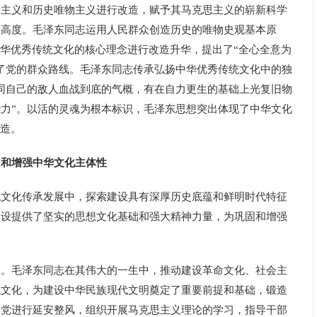
物主义和历史唯物主义进行改造，赋予其马克思主义的崭新科学
的高度。毛泽东同志运用人民群众创造历史的唯物史观基本原
中华优秀传统文化的核心理念进行改造升华，提出了“全心全意为
了党的群众路线。毛泽东同志传承弘扬中华优秀传统文化中的独
同自己的敌人血战到底的气概，有在自力更生的基础上光复旧物
力”。以活的灵魂为根本标识，毛泽东思想突出体现了中华文化
创造。
和增强中华文化主体性
化传承发展中，探索建设具有深厚历史底蕴和鲜明时代特征
建设提供了坚实的思想文化基础和强大精神力量，为巩固和增强
毛泽东同志在其伟大的一生中，推动建设革命文化、社会主
统文化，为建设中华民族现代文明奠定了重要前提和基础，锻造
导党进行延安整风，组织开展马克思主义理论的学习，指导干部