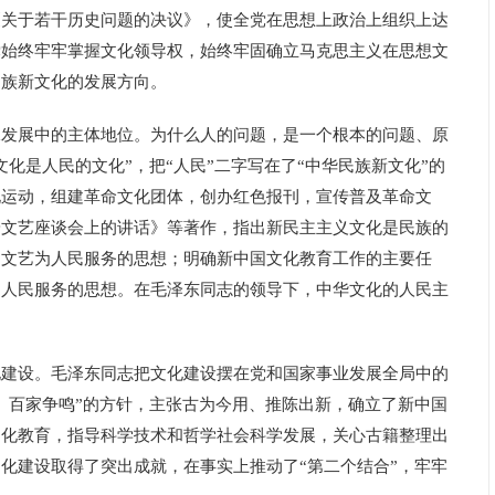
《关于若干历史问题的决议》，使全党在思想上政治上组织上达
党始终牢牢掌握文化领导权，始终牢固确立马克思主义在思想文
民族新文化的发展方向。
展中的主体地位。为什么人的问题，是一个根本的问题、原
化是人民的文化”，把“人民”二字写在了“中华民族新文化”的
化运动，组建革命文化团体，创办红色报刊，宣传普及革命文
安文艺座谈会上的讲话》等著作，指出新民主主义文化是民族的
出文艺为人民服务的思想；明确新中国文化教育工作的主要任
为人民服务的思想。在毛泽东同志的领导下，中华文化的人民主
设。毛泽东同志把文化建设摆在党和国家事业发展全局中的
、百家争鸣”的方针，主张古为今用、推陈出新，确立了新中国
文化教育，指导科学技术和哲学社会科学发展，关心古籍整理出
化建设取得了突出成就，在事实上推动了“第二个结合”，牢牢