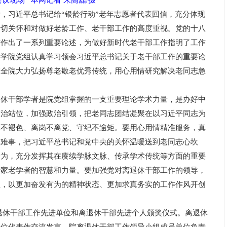
会议现场 本网记者 朱高磊/摄
习近平总书记给“银龄行动”老年志愿者代表回信，充分体现
亲切关怀和对做好老龄工作、老干部工作的高度重视。党的十八
作作出了一系列重要论述，为做好新时代老干部工作指明了工作
科学院党组认真学习领会习近平总书记关于老干部工作的重要论
在全院大力弘扬尊老敬老优秀传统，用心用情研究解决老同志急
干部学者是院党组掌握的一支重要理论学术力量，是办好中
政治站位，加强政治引领，把老同志团结凝聚在以习近平同志为
休不褪色、离岗不离党、守纪不逾矩。要用心用情精准服务，真
解难事，把习近平总书记和党中央的关怀温暖送到老同志心坎
所为，充分发挥其在赓续学脉文脉、传承学术传统等方面的重要
专家老学者的智慧和力量。要加强党对离退休干部工作的领导，
伍，以更加奋发有为的精神状态、更加求真务实的工作作风开创
离退休干部工作先进单位和离退休干部先进个人颁奖仪式。离退休