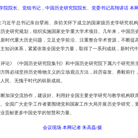
学院院长、党组书记，中国历史研究院院长、党委书记高翔讲话 本网
近平总书记亲自擘画、亲切关怀下成立的国家级历史学研究机构
国历史研究规划，组织实施国家史学重大学术项目。几年来，中国历
眼新时代重大历史问题，立足史学前沿、注重整合学术资源，不断提
自主知识体系，紧紧依靠全国史学力量，取得了一系列成就，新时代
论》《中国历史研究院集刊》和中国历史研究院下属六个研究所主
刊方阵必须坚持历史唯物主义的立场观点方法，踔厉奋发、勇毅前行
于人民、无愧于时代的崭新成就。
加深交流协作，建设好、利用好全国主要史学研究与教学机构联席
局。全国广大史学工作者要围绕党和国家工作大局开展历史学研究，
伟业贡献更多中国史学的智慧和力量。
会议现场 本网记者 朱高磊/摄