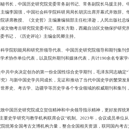
书长，中国历史研究院党委常务副书记、常务副院长马援主持。中
》主编李国强，中国社会科学院科研局局长胡滨出席开幕式并致辞。
学院讲席教授、《文史哲》主编兼编辑部主任杜泽逊，人民出版社总
北省文物考古研究院党委书记、院长方勤，西藏自治区文物保护研究
纪委书记，《历史评论》主编金民卿主持。
学院职能局和研究所领导代表、中国历史研究院领导和期刊集刊负
学术协作单位代表，以及院外期刊和媒体代表，共计190余名专家学
中共中央决定创办的第一份全国性综合史学期刊，毛泽东同志确定“
研究》与新中国史学共同成长，见证和推动了当代中国史学的繁荣发展
、世界史、考古学、边疆学等历史学各个专业领域的权威期刊和集刊
中国历史研究院成立贺信精神和中央领导指示精神，更好发挥统筹
国主要史学研究与教学机构联席会议”机制。2023年，会议成员单位从3
究院统筹全国考古文博机构力量，整合全国相关资源，联同国内考古