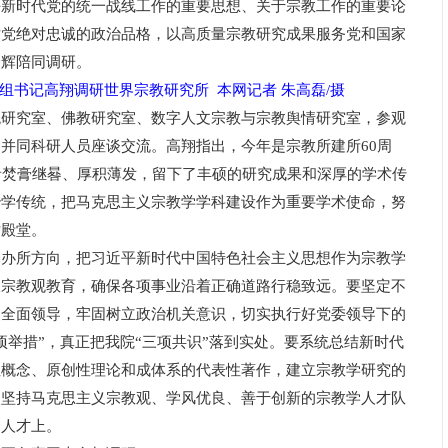
好新时代党的统一战线工作的重要思想、关于宗教工作的重要论
对党绝对忠诚的政治品格，以高质量宗教研究成果服务党和国家
金辉陪同调研。
组书记高翔调研世界宗教研究所 本网记者 朱高磊/摄
究室、佛教研究室、数字人文宗教与宗教舆情研究室，参观
并同科研人员座谈交流。高翔指出，今年是宗教所建所60周
者焚膏继晷、厚积薄发，留下了丰硕的研究成果和深厚的学术传
治学传统，把马克思主义宗教学学科建设作为重要学术使命，努
术殿堂。
所方向，把习近平新时代中国特色社会主义思想作为宗教学
义宗教观教育，确保各项事业沿着正确道路行稳致远。要坚定不
的全面领导，牢固树立政治机关意识，切实执行好党委领导下的
项举措”，真正把我院“三项共识”落到实处。要系统总结新时代
性概念、原创性理论和成体系的代表性著作，建立宗教学研究的
、坚持马克思主义宗教观、学风优良、善于创新的宗教学人才队
出人才上。