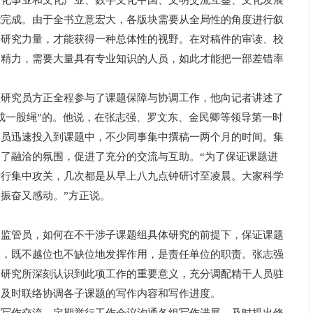
文化事业和文化产业、数字文化中国、文明交流互鉴、文化发展
能完成。由于全书立意宏大，各版块需要从全局性的角度进行叙
类研究力量，才能获得一种总体性的视野。在对稿件的审读、校
的精力，需要大量具有专业知识的人员，如此才能把一部差错率
究员方正全程参与了课题保障与协调工作，他向记者讲述了
成一股绳”的。他说，在张志强、罗文东、金民卿等领导第一时
人员迅速投入到课题中，不少同事集中撰稿一两个月的时间。集
了融洽的氛围，促进了充分的交流与互助。“为了保证课题进
进行集中攻关，几次都是从早上八九点钟研讨至凌晨。大家科学
振奋又感动。”方正说。
管员，如何在不干涉子课题组具体研究的前提下，保证课题
求，既不越位也不缺位地发挥作用，是责任单位的职责。张志强
学研究所深刻认识到此项工作的重要意义，充分调配精干人员驻
，及时联络协调各子课题的写作内容和写作进度。