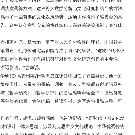
所研究员意娜为了给这一概念的阐释提供数据支撑，创新性地设
热词热度测算方法。这种将大数据分析与文化研究相结合的方法
还揭示了一些有趣的文化发展趋势。这项工作得到了编委会的高
报告。这种从创意到实施的快速转化，高效的决策机制，充分体
相互补充，极大地丰富了对人民文化实践的理解。中国社会
策通道，使每位研究者都能专注于自己的板块。“这次经历不仅
认识到跨学科合作和有组织科研对推动文化研究创新的重要性。
深远影响。”意娜说。
研究》编辑部编辑胡海忠在课题中担任了双重身份，他一方
了统稿工作。从最初的撰稿、调整、修改，到协调各所编辑及科
到与《哲学动态》《哲学研究》的各位编辑审读全书、提出修改
所等单位的代表，集体统稿、通读全书、逐字逐句推敲调整。可
的时间，胡海忠颇有感触。他告诉记者，“新时代中国文化发
结构设计上体大思精，涉及马克思主义文化理论、中华优秀传统