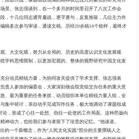
挂图作战，课题组以饱满的精神状态投入到紧张的研究写作
的场景。张志强谈到，在一个多月的时间里召开了八次工作会
阶段，十几位同志通宵鏖战，逐字逐句，反复推敲，几位主力作
编辑多次参与审读，通读文稿。历经20余稿16个校样，最终才
、大文化观，努力从全局的、历史的高度认识文化发展规
传统学科思维限制，以更加宏观的、整体的视野研究中国文化发
分动员精锐力量，为协同攻关提供了学术支撑。张志强表
构负责人参加的编委会，大家深刻领会院党组交办任务的重大意
紧急、最为重要的任务来抓，动员组织本单位精锐力量入组，全
参与集中研讨，亲自动手完成写作任务，极大地调动了课题组成
讨论，形成了心往一处想、劲往一处使的工作局面。这种昂扬向
精神动力，也给我们参与者留下了珍贵的记忆。”他谈道。
出的一个新概念，作为“人民文化实践”部分的主要撰稿人之