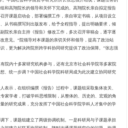
作。中国社会科学院哲学研究所所长张志强介绍说，课题任务的
党组和高翔院长的领导和关怀下完成的。高翔院长亲自拟定报告
持召开课题启动会，部署编撰工作，亲自审定书稿，从项目设立
导、从书稿撰写到出版发布，给予全程指导，提出明确要求，倾
民副院长亲自主持《报告》修改工作，多次召开审稿会，逐字逐
改意见。“院领导对本课题的亲切关怀和领导，提高了政治站
识，更为解决跨院所跨学科协同研究提供了政治保障。”张志强
有院内十多家研究机构参与，还有北京市社会科学院等多家院
思想、统一步调？中国社会科学院科研局成为此次建立协同研究
表示，在组织编撰《报告》过程中，课题组采取集体攻关、
位专家学者，打破学科思维限制，从整体的、历史的、宏观的角
质量的研究成果，充分发挥了中国社会科学院学科人才集中的学
下，课题组建立了两级协调机制。一是科研局与子课题承担