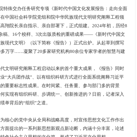
院特殊交办任务研究专项《新时代中国文化发展报告：走向全面
，在中国社会科学院党组和院中华民族现代文明研究阐释工程领
高翔院长亲自指示、亲自部署下，正式组建。2024年初，历经8
0余稿、16个校样、3次出版质检的重磅成果——《新时代中国文
民族现代文明》（以下简称《报告》）正式出炉。从起草到撰写
0多万字……凝聚了20多家研究机构80余位专家学者的智慧与建
文明研究阐释工程启动以来的首个重大成果，《报告》同时
业“大兵团作战”、以有组织科研方式进行全面系统阐释习近平
就的重要标志性成果。在时间紧、任务重、参与部门多的背景
如何实现有组织科研、步调统一、创新推进的？日前，记者深入
绩单背后的“组织”之道。
核心的党中央从全局和战略高度，对宣传思想文化工作作出
设方面提出的一系列新思想新观点新论断，内涵十分丰富，论述