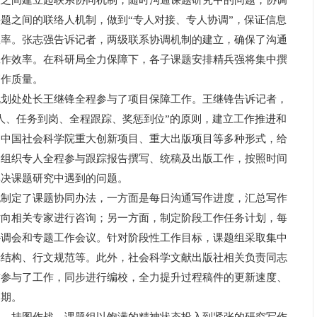
人之间建立起联系协同机制，随时沟通课题研究中的问题，协调
题之间的联络人机制，做到“专人对接、专人协调”，保证信息
效率。张志强告诉记者，两级联系协调机制的建立，确保了沟通
工作效率。在科研局全力保障下，各子课题安排精兵强将集中撰
写作质量。
处处长王继锋全程参与了项目保障工作。王继锋告诉记者，
人、任务到岗、全程跟踪、奖惩到位”的原则，建立工作推进和
、中国社会科学院重大创新项目、重大出版项目等多种形式，给
，组织专人全程参与跟踪报告撰写、统稿及出版工作，按照时间
解决课题研究中遇到的问题。
定了课题协同办法，一方面是每日沟通写作进度，汇总写作
时向相关专家进行咨询；另一方面，制定阶段工作任务计划，每
协调会和专题工作会议。针对阶段性工作目标，课题组采取集中
辑结构、行文规范等。此外，社会科学文献出版社相关负责同志
前参与了工作，同步进行编校，全力提升过程稿件的更新速度、
周期。