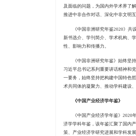
及面临的问题，为国内外学术界了
推进中非合作对话、深化中非文明
《中国非洲研究年鉴2020》共
新书选介、学刊简介、学术机构、
性、影响力和传播力。
《中国非洲研究年鉴》始终坚持马
习近平总书记系列重要讲话精神和
一要务，始终坚持把构建中国特色哲
术共同体的凝聚力、推动学科建设
《中国产业经济学年鉴》
《中国产业经济学年鉴》2020
济学学科年鉴，该年鉴汇聚了国内
策、产业经济学研究进展和学科发