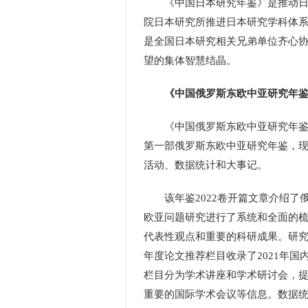
《中国日本研究年鉴》是推动日本
院日本研究所推进日本研究学科体
是全国日本研究相关兄弟单位齐心
望的集体智慧结晶。
《中国俄罗斯东欧中亚研究年鉴
《中国俄罗斯东欧中亚研究年鉴》
第一部俄罗斯东欧中亚研究年鉴，
活动、数据统计和大事记。
该年鉴2022卷开篇文章介绍了俄
欧亚问题研究进行了系统和全面的
代表性观点和重要的科研成果。研
年度论文推荐栏目收录了2021年
栏目分为学术讲座和学术研讨会，
重要的国际学术会议等信息。数据统