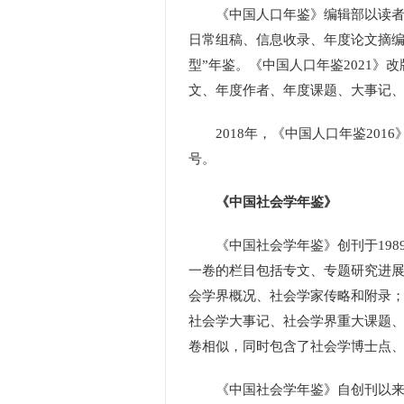
《中国人口年鉴》编辑部以读者需
日常组稿、信息收录、年度论文摘编
型”年鉴。《中国人口年鉴2021
文、年度作者、年度课题、大事记、
2018年，《中国人口年鉴201
号。
《中国社会学年鉴》
《中国社会学年鉴》创刊于1989
一卷的栏目包括专文、专题研究进
会学界概况、社会学家传略和附录
社会学大事记、社会学界重大课题
卷相似，同时包含了社会学博士点
《中国社会学年鉴》自创刊以来发