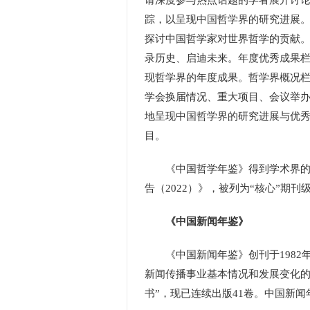
请深度参与热点话题的学者展开讨
踪，以呈现中国哲学界的研究进展
探讨中国哲学家对世界哲学的贡献
录历史、启迪未来。年度优秀成果栏
现哲学界的年度成果。哲学界概况
学会换届情况、重大项目、会议举
地呈现中国哲学界的研究进展与优秀
目。
《中国哲学年鉴》得到学术界的高
告（2022）》，被列为“核心”期刊
《中国新闻年鉴》
《中国新闻年鉴》创刊于1982
新闻传播事业基本情况和发展变化的
书”，现已连续出版41卷。中国新