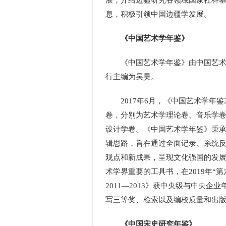
展，介绍边疆研究各领域国家社科基
息，积极引领中国边疆学发展。
《中国艺术学年鉴》
《中国艺术学年鉴》由中国艺术研
行主编为吴昊。
2017年6月，《中国艺术学年鉴2
卷，分别为艺术学理论卷、音乐学
设计学卷。《中国艺术学年鉴》秉
辑思路，旨在通过全面记录、系统
观点和新成果，呈现文化强国的发
术学界重要的工具书，在2019年“
2011—2013》获中央级与中央
写三等奖、检索以及编校质量和出
《中国宋史研究年鉴》