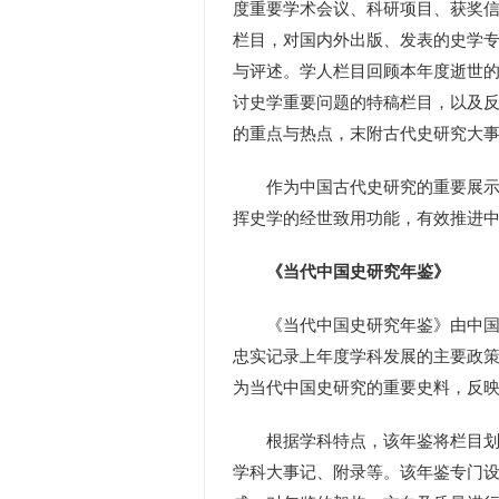
度重要学术会议、科研项目、获奖
栏目，对国内外出版、发表的史学
与评述。学人栏目回顾本年度逝世
讨史学重要问题的特稿栏目，以及
的重点与热点，末附古代史研究大
作为中国古代史研究的重要展示平
挥史学的经世致用功能，有效推进
《当代中国史研究年鉴》
《当代中国史研究年鉴》由中国社
忠实记录上年度学科发展的主要政
为当代中国史研究的重要史料，反
根据学科特点，该年鉴将栏目划分
学科大事记、附录等。该年鉴专门