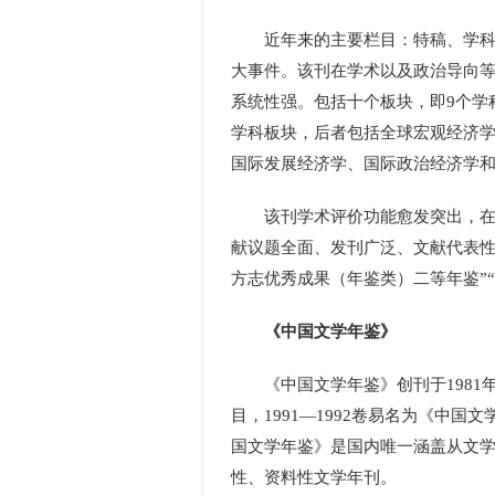
近年来的主要栏目：特稿、学科综
大事件。该刊在学术以及政治导向等
系统性强。包括十个板块，即9个学
学科板块，后者包括全球宏观经济
国际发展经济学、国际政治经济学
该刊学术评价功能愈发突出，在世
献议题全面、发刊广泛、文献代表性
方志优秀成果（年鉴类）二等年鉴”“国
《中国文学年鉴》
《中国文学年鉴》创刊于1981
目，1991—1992卷易名为《中国
国文学年鉴》是国内唯一涵盖从文
性、资料性文学年刊。