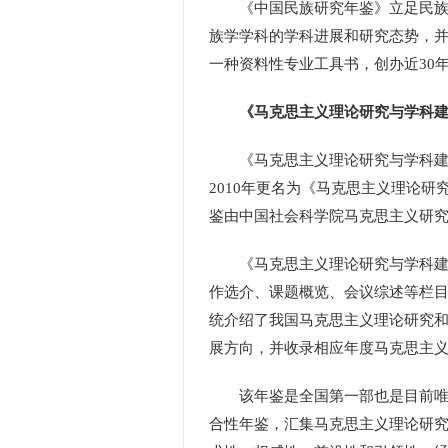
《中国民族研究年鉴》立足民族学
族学学科的学科进展和研究态势，
一种资料性专业工具书，创办近30
《马克思主义理论研究与学科建
《马克思主义理论研究与学科建设
2010年更名为《马克思主义理论
鉴由中国社会科学院马克思主义研
《马克思主义理论研究与学科建设
作选介、课题概览、会议综述等栏
统介绍了我国马克思主义理论研究
展方向，并收录相应年度马克思主
该年鉴是全国第一部也是目前唯一
合性年鉴，汇集马克思主义理论研