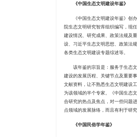
《中国生态文明建设年鉴》
《中国生态文明建设年鉴》创办于
院生态文明研究智库组织编写，现任
建设情况、研究成果、政策法规及
设、习近平生态文明思想、政策法
各类生态文明建设专题综述等。
该年鉴的宗旨是：服务于生态文明
建设的发展历程、关键节点及重要
文献资料，让不熟悉生态文明建设
为该领域的半个专家。《中国生态
合研究的热点及焦点，对一些问题
点领域的发展脉络，而且有利于研
《中国民俗学年鉴》