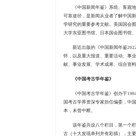
《中国新闻年鉴》系统、客观地反
可靠途径，是新闻从业者了解中国
学研究的重要参考文献。美国国会
大学东亚图书馆、日本国会图书馆
新近出版的《中国新闻年鉴2022
怀，以及重大报道、重要活动、事
献、事业发展、学术成果、综合资料
《中国考古学年鉴》
《中国考古学年鉴》创办于198
国考古学界资深专家担任编委，中国
本，未曾中断。
该年鉴共设八个栏目，第一个栏目
古（十大发现单列并有彩插），主