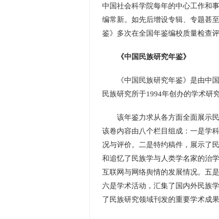
中国社会科学院每年的中心工作和
编常新。如先后增设专辑、专题甚
鉴》多次在全国年鉴编校质量检查
《中国民族研究年鉴》
《中国民族研究年鉴》是由中国社
民族研究所于1994年创办的学术研
该年鉴力求从各方面全面展示民族学
该卷内容由八个栏目组成：一是学
况与评价。二是特约稿件，展示了
和追忆了民族学与人类学名家的治
互联网与网络舆情的发展情况。五
六是学术活动，汇集了国内外民族学
了民族研究领域刊发的重要学术成