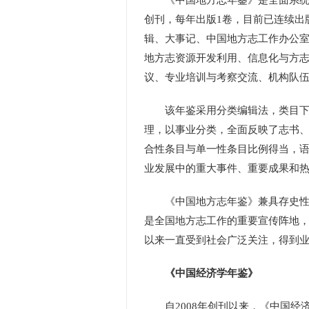
《中国地方志年鉴》是全面系统记
创刊，每年出版1卷，目前已连续出
辑、大事记、中国地方志工作办公
地方志资源开发利用、信息化与方
议、专业培训与考察交流、机构队
该年鉴采用分类编辑法，类目下设
理，以事业分类，全面反映了志书
合性条目与单一性条目比例得当，
业发展中的重大事件、重要成果和
《中国地方志年鉴》兼具存史性、
是全国地方志工作的重要宣传阵地，
以来一直受到社会广泛关注，得到
《中国经济学年鉴》
自2008年创刊以来，《中国经济学