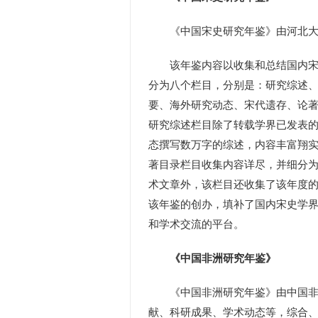
《中国宋史研究年鉴》由河北大学
该年鉴内容以收集和总结国内宋史
分为八个栏目，分别是：研究综述
要、海外研究动态、宋代遗存、论
研究综述栏目除了转载学界已发表
态撰写数万字的综述，内容丰富翔
著目录栏目收集内容详尽，并细分为
术文章外，该栏目还收集了该年度
该年鉴的创办，填补了国内宋史学
和学术交流的平台。
《中国非洲研究年鉴》
《中国非洲研究年鉴》由中国非洲
献、科研成果、学术动态等，综合