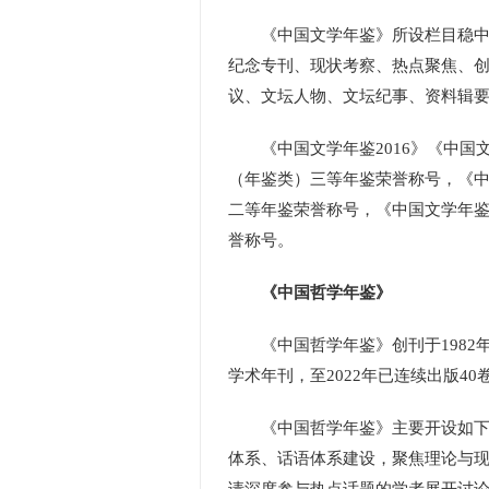
《中国文学年鉴》所设栏目稳中有
纪念专刊、现状考察、热点聚焦、
议、文坛人物、文坛纪事、资料辑
《中国文学年鉴2016》《中国文
（年鉴类）三等年鉴荣誉称号，《中
二等年鉴荣誉称号，《中国文学年鉴
誉称号。
《中国哲学年鉴》
《中国哲学年鉴》创刊于1982
学术年刊，至2022年已连续出版4
《中国哲学年鉴》主要开设如下栏
体系、话语体系建设，聚焦理论与